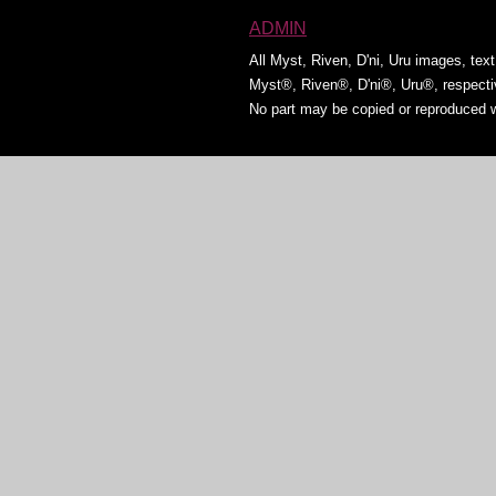
ADMIN
All Myst, Riven, D'ni, Uru images, tex
Myst®, Riven®, D'ni®, Uru®, respect
No part may be copied or reproduced w