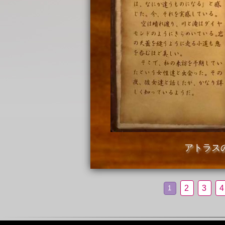
アトラス
2
3
4
1