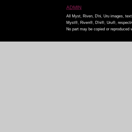
ADMIN
All Myst, Riven, D'ni, Uru images, tex
Myst®, Riven®, D'ni®, Uru®, respect
No part may be copied or reproduced w