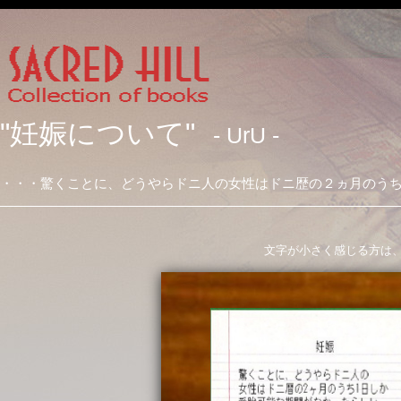
"妊娠について"
- UrU -
・・・驚くことに、どうやらドニ人の女性はドニ歴の２ヵ月のう
文字が小さく感じる方は