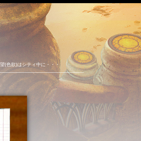
望(色欲)はシティ中に・・・