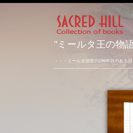
"ミールタ王の物語
・・・ミールタ治世の196年目のある