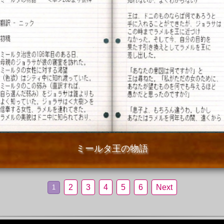
ミールタ王の物語
2
3
4
5
6
Next
1