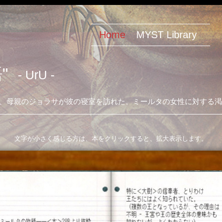
Home
MYST Library
"
- UrU -
日、母親のジョラサが彼の寝室を訪れた。ミールタの女性に対する渇
文字が小さく感じる方は、本をクリックすると、拡大表示します。