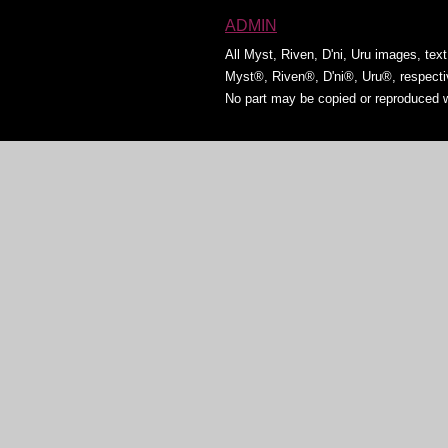
ADMIN
All Myst, Riven, D'ni, Uru images, tex
Myst®, Riven®, D'ni®, Uru®, respect
No part may be copied or reproduced w