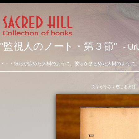
"監視人のノート・第３節"
- Ur
・・・彼らが広めた大樹のように。彼らがまとめた大樹のように
文字が小さく感じる方は