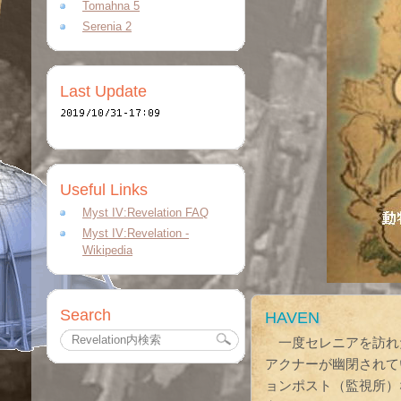
Tomahna 5
Serenia 2
Last Update
Useful Links
Myst IV:Revelation FAQ
Myst IV:Revelation -
Wikipedia
Search
HAVEN
一度セレニアを訪れ
アクナーが幽閉されて
ョンポスト（監視所）