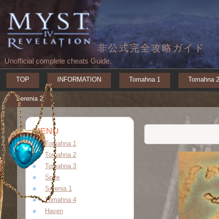
非公式完全攻略ガイド
Unofficial complete cheats Guide.
TOP
INFORMATION
Tomahna 1
Tomahna 
Serenia 2
MENU
Tomahna 1
Tomahna 2
Tomahna 3
Spire
Serenia 1
Tomahna 4
Haven