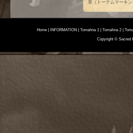
章（トーテムマーキン
Home
|
INFORMATION
|
Tomahna 1
|
Tomahna 2
|
Tom
Copyright © Sacred H